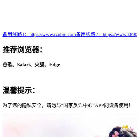
备用线路
1
：
https://www.rznbm.com
备用线路
2
：
https://www.k89
推荐浏览器：
谷歌、Safari、火狐、Edge
温馨提示：
为了您的隐私安全，请勿与"国家反诈中心"APP同设备使用！