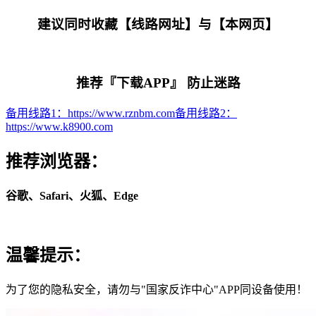
建议同时收藏【线路网址】与【本网页】
推荐『下载APP』 防止迷路
备用线路
1
：
https://www.rznbm.com
备用线路
2
：
https://www.k8900.com
推荐浏览器：
谷歌、Safari、火狐、Edge
温馨提示：
为了您的隐私安全，请勿与"国家反诈中心"APP同设备使用！