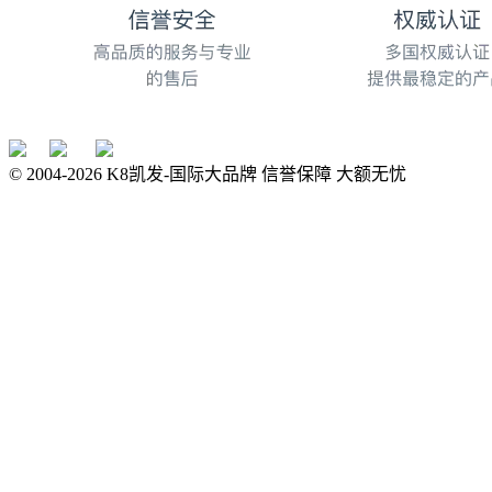
© 2004-
2026
K8凯发-国际大品牌 信誉保障 大额无忧