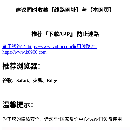
建议同时收藏【线路网址】与【本网页】
推荐『下载APP』 防止迷路
备用线路
1
：
https://www.rznbm.com
备用线路
2
：
https://www.k8900.com
推荐浏览器：
谷歌、Safari、火狐、Edge
温馨提示：
为了您的隐私安全，请勿与"国家反诈中心"APP同设备使用！