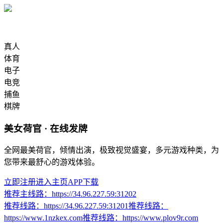
真人
体育
电子
电竞
捕鱼
棋牌
美女荷官 · 在线发牌
全网最美荷官，倾情出演，极致视觉盛宴，多元游戏种类，为
您带来最舒心的游戏体验。
立即注册
进入主页
APP下载
推荐主线路：
https://34.96.227.59:31202
推荐线路：
https://34.96.227.59:31201
推荐线路：
https://www.1nzkex.com
推荐线路：
https://www.plov9r.com