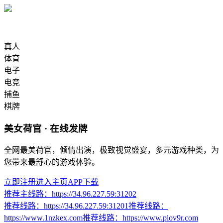
真人
体育
电子
电竞
捕鱼
棋牌
美女荷官 · 在线发牌
全网最美荷官，倾情出演，极致视觉盛宴，多元游戏种类，为
您带来最舒心的游戏体验。
立即注册
进入主页
APP下载
推荐主线路：
https://34.96.227.59:31202
推荐线路：
https://34.96.227.59:31201
推荐线路：
https://www.1nzkex.com
推荐线路：
https://www.plov9r.com