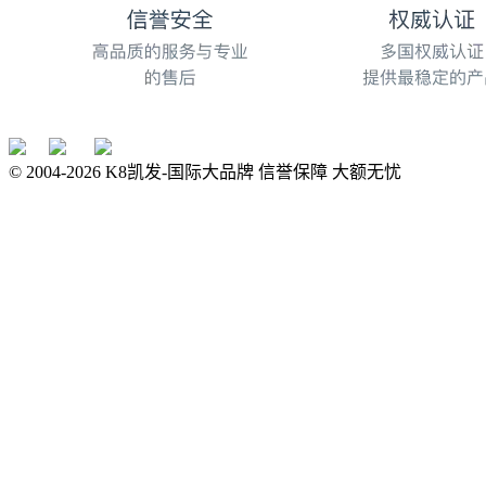
© 2004-
2026
K8凯发-国际大品牌 信誉保障 大额无忧